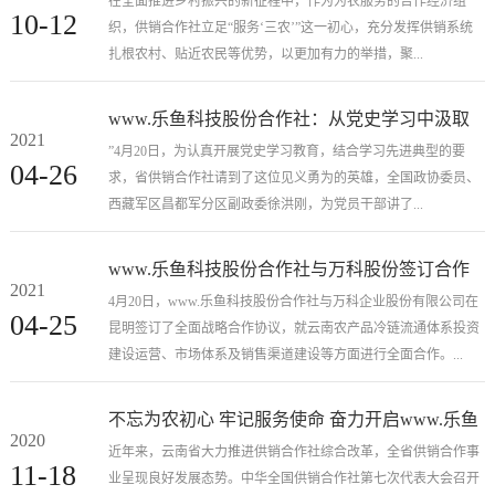
在全面推进乡村振兴的新征程中，作为为农服务的合作经济组
10-12
织，供销合作社立足“服务‘三农’”这一初心，充分发挥供销系统
扎根农村、贴近农民等优势，以更加有力的举措，聚...
www.乐鱼科技股份合作社：从党史学习中汲取
2021
奋进力量
”4月20日，为认真开展党史学习教育，结合学习先进典型的要
04-26
求，省供销合作社请到了这位见义勇为的英雄，全国政协委员、
西藏军区昌都军分区副政委徐洪刚，为党员干部讲了...
www.乐鱼科技股份合作社与万科股份签订合作
2021
助力我省农产品冷链流通体系“补短板”
4月20日，www.乐鱼科技股份合作社与万科企业股份有限公司在
04-25
昆明签订了全面战略合作协议，就云南农产品冷链流通体系投资
建设运营、市场体系及销售渠道建设等方面进行全面合作。...
不忘为农初心 牢记服务使命 奋力开启www.乐鱼
2020
科技股份合作事业新征程
近年来，云南省大力推进供销合作社综合改革，全省供销合作事
11-18
业呈现良好发展态势。中华全国供销合作社第七次代表大会召开