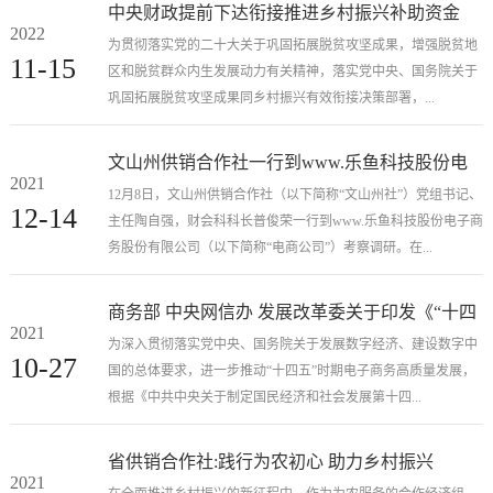
中央财政提前下达衔接推进乡村振兴补助资金
2022
1485亿元
为贯彻落实党的二十大关于巩固拓展脱贫攻坚成果，增强脱贫地
11-15
区和脱贫群众内生发展动力有关精神，落实党中央、国务院关于
巩固拓展脱贫攻坚成果同乡村振兴有效衔接决策部署，...
文山州供销合作社一行到www.乐鱼科技股份电
2021
商公司考察调研
12月8日，文山州供销合作社（以下简称“文山州社”）党组书记、
12-14
主任陶自强，财会科科长普俊荣一行到www.乐鱼科技股份电子商
务股份有限公司（以下简称“电商公司”）考察调研。在...
商务部 中央网信办 发展改革委关于印发《“十四
2021
五”电子商务发展规划》的通知
为深入贯彻落实党中央、国务院关于发展数字经济、建设数字中
10-27
国的总体要求，进一步推动“十四五”时期电子商务高质量发展，
根据《中共中央关于制定国民经济和社会发展第十四...
省供销合作社:践行为农初心 助力乡村振兴
2021