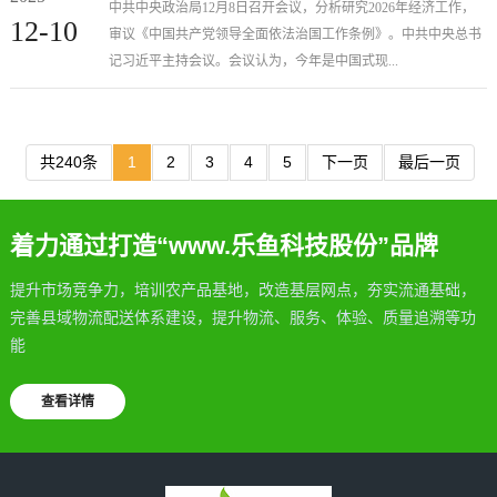
作 审议《中国共产党领导全面依法治国工作条
中共中央政治局12月8日召开会议，分析研究2026年经济工作，
12-10
审议《中国共产党领导全面依法治国工作条例》。中共中央总书
例》 习近平主持会议
记习近平主持会议。会议认为，今年是中国式现...
共240条
1
2
3
4
5
下一页
最后一页
着力通过打造“www.乐鱼科技股份”品牌
提升市场竞争力，培训农产品基地，改造基层网点，夯实流通基础，
完善县域物流配送体系建设，提升物流、服务、体验、质量追溯等功
能
查看详情