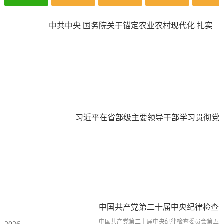
中共中央 国务院关于锚定农业农村现代化 扎实
推进乡村全面振兴的意见
习近平在省部级主要领导干部学习贯彻党
的二十届四中全会精神专题研讨班开班式
上发表重要讲话
中国共产党第二十届中央纪律检查
委员会第五次全体会议公报
中国共产党第二十届中央纪律检查委员会第五