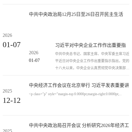
right:12.0000pt...
好“三农”工作
中共中央政治局12月25日至26日召开民主生活
作出重要指示
会 习近平主持会议并发表重要讲话
2026
01-07
习近平对中央企业工作作出重要指
2026
示强调 充分认识职责使命更好服务
中共中央总书记、国家主席、中央军委主席习近
01-07
平近日对中央企业工作作出重要指示指出，党的
党和国家工作大局 为中国式现代化
十八大以来，中央企业认真贯彻党中央决策部
建设贡献更大力量 李强出席中央企
署，积极服务国家战略，在国民经济中发...
业负责人会议并讲话
中央经济工作会议在北京举行 习近平发表重要讲
2025
话
<p class="p" style="margin-top:0.0000pt;margin-right:0.0000pt;...
12-12
中共中央政治局召开会议 分析研究2026年经济工
2025