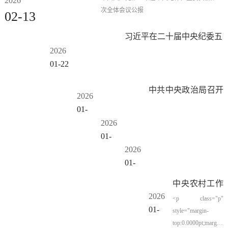
2026
次全体会议公报
02-13
习近平在二十届中央纪委五
2026
次全会上发表重要讲话
01-22
中共中央政治局召开
2026
会议 研究部署党风
01-
廉政建设和反腐败工
2026
16
作 中共中央总书记
01-
习近平主持会议
2026
14
01-
07
中央农村工作
2026
会议12月29日
<p class="p"
01-
style="margin-
至30日在京召
07
top:0.0000pt;margin-
开 习近平对做