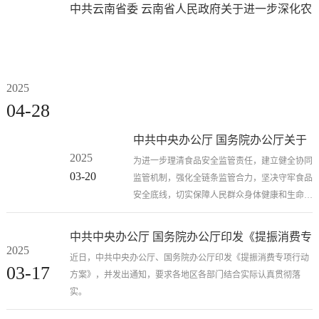
快建设农
中共云南省委 云南省人民政府关于进一步深化农
农业强
业强国规
村改革扎实推进乡村全面振兴的实施意见
国规划
划（2024
（2024
－2035
年）》，
－2035
2025
并发出通
年）》
知，要求
04-28
各地区各
部门结合
中共中央办公厅 国务院办公厅关于
实际认真
2025
进一步强化食品安全全链条监管的
为进一步理清食品安全监管责任，建立健全协同
贯彻落
03-20
监管机制，强化全链条监管合力，坚决守牢食品
意见
实。
安全底线，切实保障人民群众身体健康和生命安
全，经党中央、国务院同意，现提出如...
中共中央办公厅 国务院办公厅印发《提振消费专
2025
项行动方案》
近日，中共中央办公厅、国务院办公厅印发《提振消费专项行动
03-17
方案》，并发出通知，要求各地区各部门结合实际认真贯彻落
实。