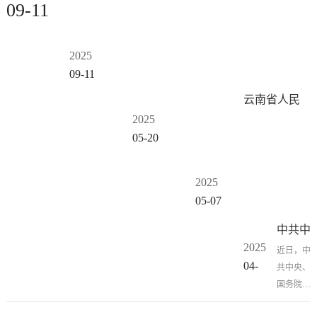
09-11
对浪费条例》
2025
09-11
云南省人民
2025
政府办公厅
05-20
关于印发
《云南省提
振消费专项
2025
行动实施方
05-07
案》的通知
中共中
2025
央 国
近日，中
04-
共中央、
务院印
28
国务院印
发《加
发了《加
快建设