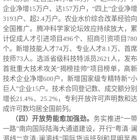
企业净增15万户、达157万户，“四上”企业净增
3193户、超2.4万户。农业水价综合改革经验向
全国推广。腾冲科学家论坛效应持续放大，累
计促成人才引进项目496个、招商引资项目780
个。新增技能人才74万、专业人才8.1万、首席
技师73人。选派省级科技特派员2621人，发布
首批重大技术攻关“揭榜挂帅”项目榜单，高新
技术企业净增600户，新增国家级专精特新“小
巨人”企业15户。技术合同登记数、成交额分别
增长21.4%、25.2%，专利开放许可声明数和达
成许可数均居全国前列。
（四）开放势能愈加强劲。
务实推进
“一带
一路”南向国际陆海大通道建设，开行“粤滇·澜
湄线”“京滇·澜湄线”国际货运班列和昆明至泰