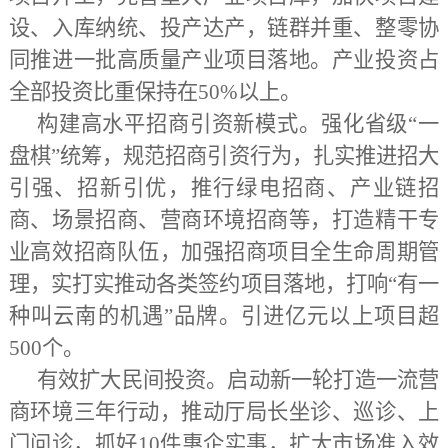
设、入库纳统、投产达产，链群并重、整零协
同推进一批高质量产业项目落地。产业投资占
全部投资比重保持在
50%以上。
构建高水平招商引资新模式。强化省级
“一
盘棋”统筹，规范招商引资行为，扎实推进招大
引强、招新引优，推行绿电招商、产业链招
商、场景招商、营商环境招商等，打造精干专
业高效招商队伍，加强招商项目全生命周期管
理，实打实推动各类签约项目落地，打响“有一
种叫云南的机遇”品牌。引进亿元以上项目超
500个。
有效扩大民间投资。启动新一轮打造一流营
商环境三年行动，推动厅局长坐诊、巡诊、上
门问诊，抓好
10件惠企实事，扩大市场准入效